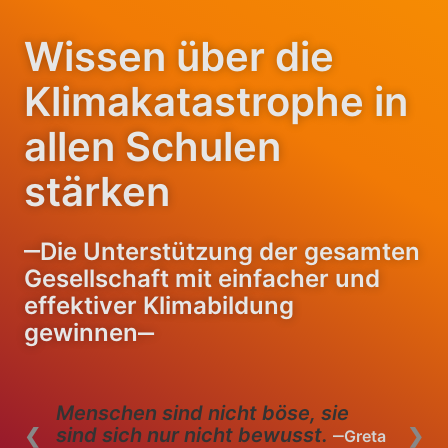
Wissen über die
Klimakatastrophe in
allen Schulen
stärken
‒Die Unterstützung der gesamten
Gesellschaft mit einfacher und
effektiver Klimabildung
gewinnen‒
Kinder können bei ihren Eltern
Sorgen über den Klimawandel
❮
❯